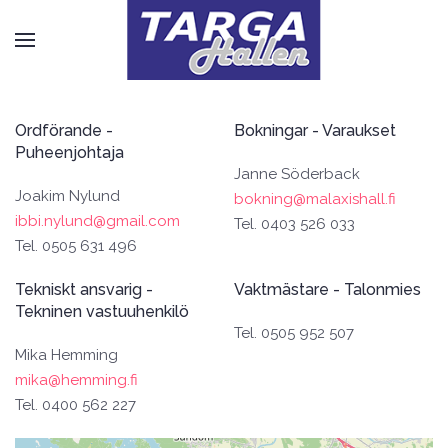
Ordförande -
Bokningar - Varaukset
Puheenjohtaja
Janne Söderback
Joakim Nylund
bokning@malaxishall.fi
ibbi.nylund@gmail.com
Tel. 0403 526 033
Tel. 0505 631 496
Tekniskt ansvarig -
Vaktmästare - Talonmies
Tekninen vastuuhenkilö
Tel. 0505 952 507
Mika Hemming
mika@hemming.fi
Tel. 0400 562 227